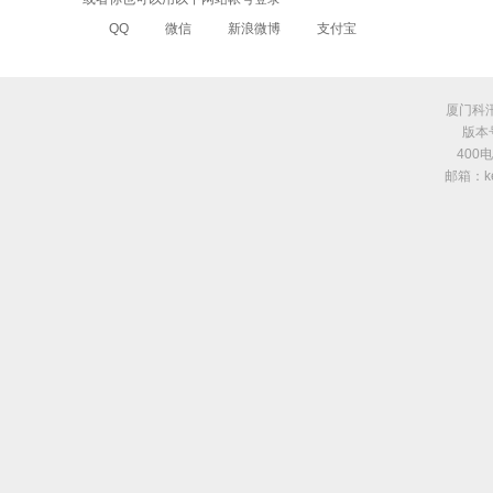
QQ
微信
新浪微博
支付宝
厦门科
版本号
400
邮箱：kes